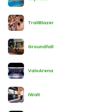
TrailBlazer
Groundfall
ValoArena
iWall