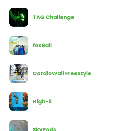
TAG Challenge
foxBall
CardioWall FreeStyle
High-9
SkyPods