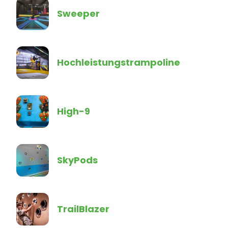
Sweeper
Hochleistungstrampoline
High-9
SkyPods
TrailBlazer