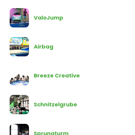
ValoJump
Airbag
Breeze Creative
Schnitzelgrube
Sprungturm