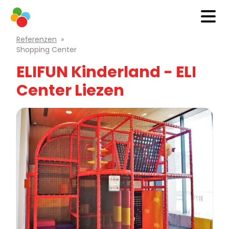
Referenzen
»
Shopping Center
ELIFUN Kinderland - ELI
Center Liezen