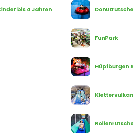
Kinder bis 4 Jahren
Donutrutsch
FunPark
Hüpfburgen &
Klettervulka
Rollenrutsch