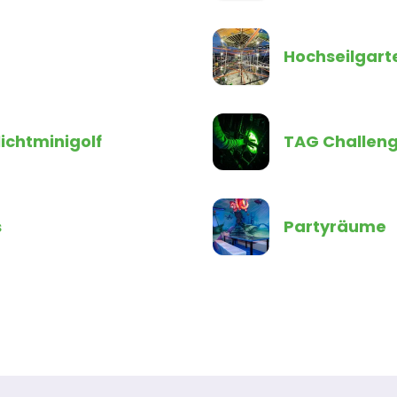
Hochseilgart
lichtminigolf
TAG Challen
s
Partyräume