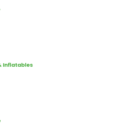
e
 Inflatables
n
e