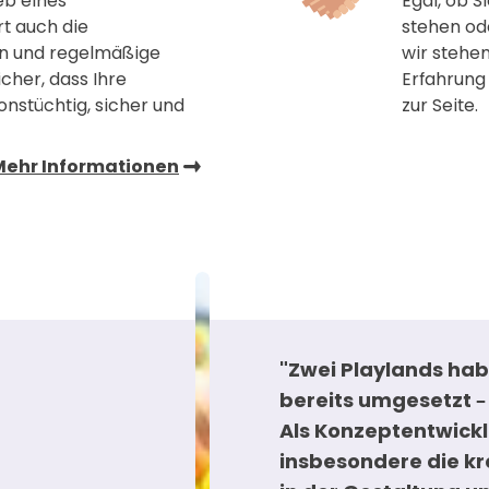
eb eines
Egal, ob 
rt auch die
stehen ode
on und regelmäßige
wir stehen
icher, dass Ihre
Erfahrung
onstüchtig, sicher und
zur Seite.
Mehr Informationen
"Zwei Playlands ha
mpany hat mit unserer
bereits umgesetzt – 
uf 2.000 m² ein modernes
Als Konzeptentwickl
Family Entertainment
insbesondere die k
-Spielplatz,