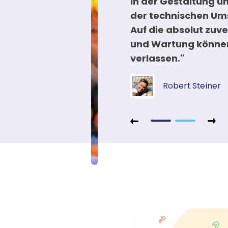
in der Gestaltung un
un-Kletterbereich und
der technischen Um
 Rekordzeit entwickelt.
Auf die absolut zuv
austausch bis zur
und Wartung können
 es nur 8 Monate!"
verlassen."
tl
Tiger's World
Robert Steiner