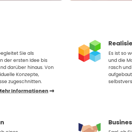
Realisi
gleitet Sie als
Es ist so 
 der ersten Idee bis
und die M
und darüber hinaus. Von
rasch und 
duelle Konzepte,
aufgebaut.
isse zugeschnitten.
selbstvers
Mehr Informationen
en
Busines