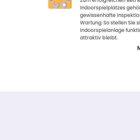
Zum erfolgreichen Betri
Indoorspielplatzes gehö
gewissenhafte Inspekti
Wartung. So stellen Sie s
Indoorspielanlage funkti
attraktiv bleibt.
"Die HPS Play Co
"Tiger’s World" a
und vielseitiges 
Center mit Indoor