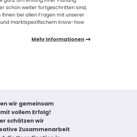
Sie ganz am Anfang Ihrer Planung
r schon weiter fortgeschritten sind,
 Ihnen bei allen Fragen mit unserer
 und marktspezifischem Know-how
Mehr Informationen
ben wir gemeinsam
"Die HPS Play Company
mit vollem Erfolg!
"Tiger’s World" auf 2.
er schätzen wir
und vielseitiges Famil
reative Zusammenarbeit
Center mit Indoor-Spie