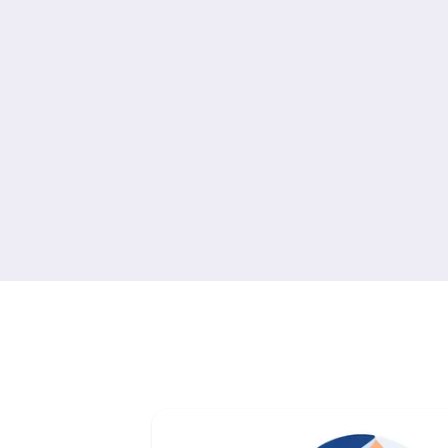
Trampolinpark, F
Ninja-Parcours in
Vom ersten Ideen
Eröffnung dauerte
Hemma Gers